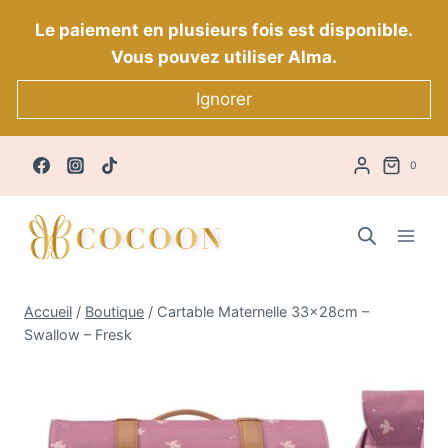
Aller
Le paiement en plusieurs fois est disponible.
au
Vous pouvez utiliser Alma.
contenu
Ignorer
0
Accueil
/
Boutique
/
Cartable Maternelle 33x28cm –
Swallow – Fresk