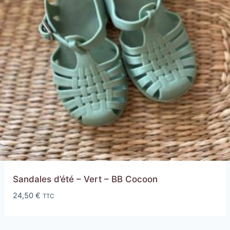
Sandales d’été – Vert – BB Cocoon
24,50
€
TTC