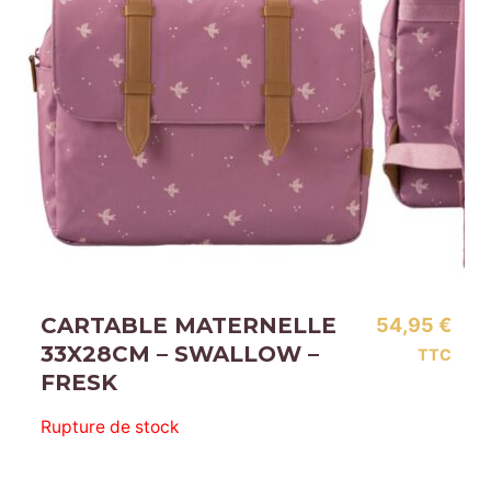
CARTABLE MATERNELLE
54,95
€
33X28CM – SWALLOW –
TTC
FRESK
Rupture de stock