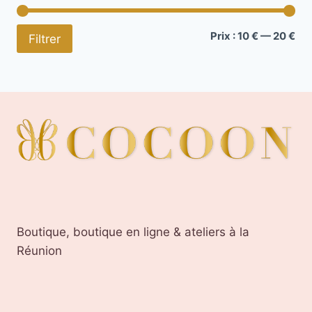
Pri
Pri
Prix :
10 €
—
20 €
Filtrer
mi
ma
Boutique, boutique en ligne & ateliers à la
Réunion