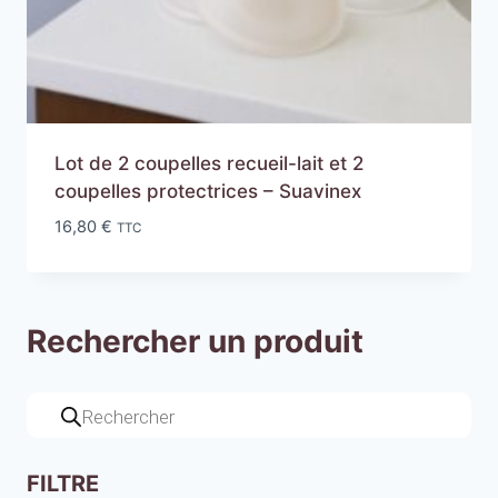
Lot de 2 coupelles recueil-lait et 2
coupelles protectrices – Suavinex
16,80
€
TTC
Rechercher un produit
Recherche
de
produits
FILTRE