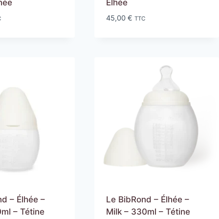
hée
Elhée
45,00
€
C
TTC
d – Élhée –
Le BibRond – Élhée –
0ml – Tétine
Milk – 330ml – Tétine