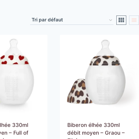
élhée 330ml
Biberon élhée 330ml
en – Full of
débit moyen – Graou –