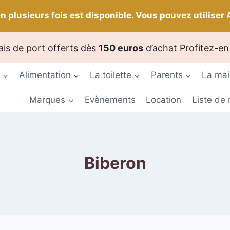
n plusieurs fois est disponible. Vous pouvez utiliser 
ais de port offerts dès
150 euros
d’achat Profitez-en 
Alimentation
La toilette
Parents
La ma
Marques
Evènements
Location
Liste de
Biberon