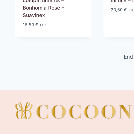
compartiments –
mimi » – 
Bonhomia Rose –
23,50
€
TT
Suavinex
16,50
€
TTC
End