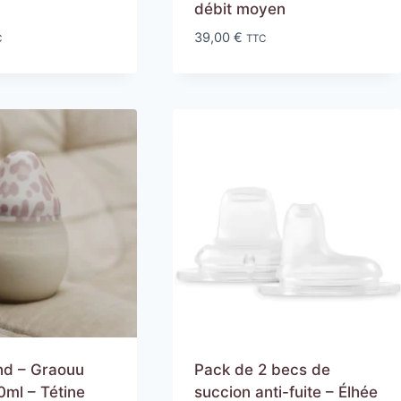
débit moyen
39,00
€
C
TTC
nd – Graouu
Pack de 2 becs de
0ml – Tétine
succion anti-fuite – Élhée