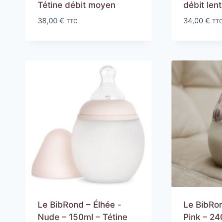
Tétine débit moyen
débit lent
38,00
€
34,00
€
TTC
TT
Le BibRond – Élhée -
Le BibRo
Nude – 150ml – Tétine
Pink – 24