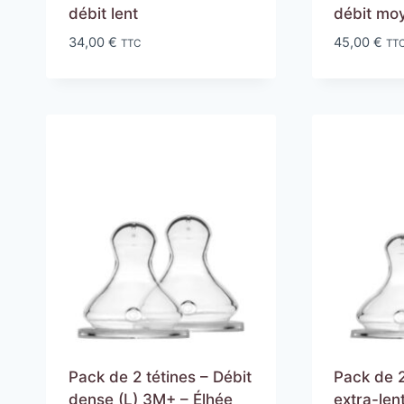
débit lent
débit mo
34,00
€
45,00
€
TTC
TT
Pack de 2 tétines – Débit
Pack de 2
dense (L) 3M+ – Élhée
extra-len