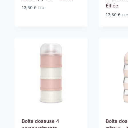
Élhée
13,50
€
TTC
13,50
€
TT
Boîte doseuse 4
Boîte dos