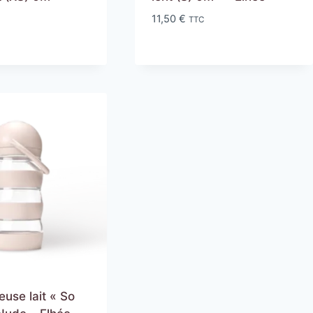
11,50
€
TTC
C
euse lait « So