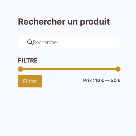
Rechercher un produit
Recherche
de
produits
FILTRE
Prix
Prix
Prix :
10 €
—
50 €
Filtrer
min
max