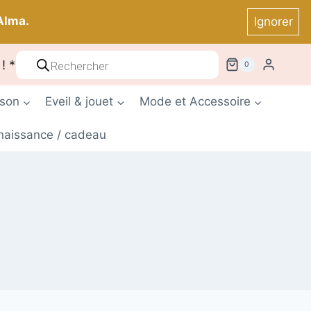
Alma.
Ignorer
Recherche
! *
0
de
produits
ison
Eveil & jouet
Mode et Accessoire
 naissance / cadeau