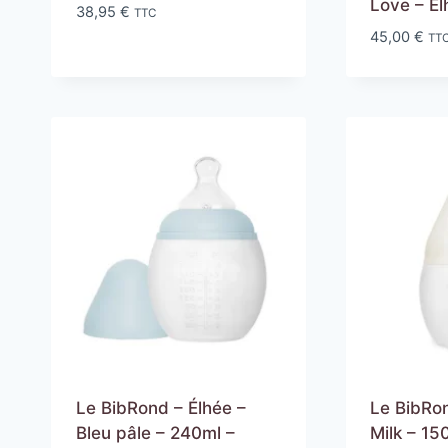
Love – El
38,95
€
TTC
45,00
€
TT
Le BibRond – Élhée –
Le BibRon
Bleu pâle – 240ml –
Milk – 15