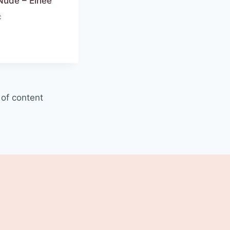
Nude – Elhée
C
 of content