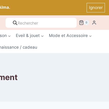
Alma.
Ignorer
Recherche
0
de
produits
ison
Eveil & jouet
Mode et Accessoire
 naissance / cadeau
ement