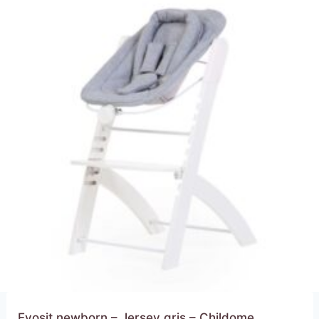
Evosit newborn – Jersey gris – Childome