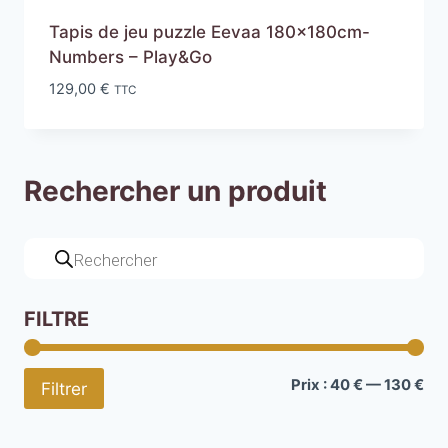
Tapis de jeu puzzle Eevaa 180x180cm-
Numbers – Play&Go
129,00
€
TTC
Rechercher un produit
Recherche
de
produits
FILTRE
Pri
Pri
Prix :
40 €
—
130 €
Filtrer
mi
ma