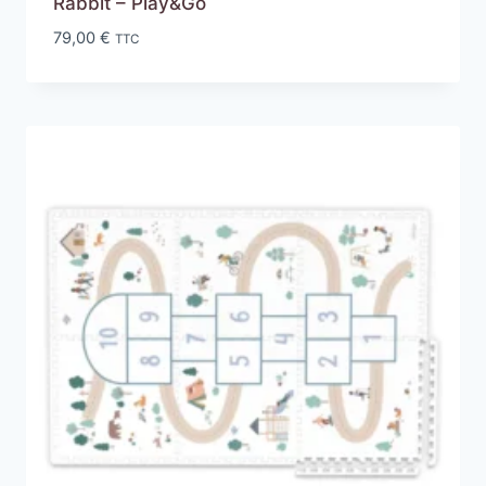
Rabbit – Play&Go
79,00
€
TTC