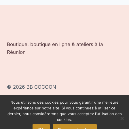
Boutique, boutique en ligne & ateliers à la
Réunion
© 2026 BB COCOON
Nous utilisons des cookies pour vous garantir une meilleure
BB COCOON, TOUS DROITS RÉSERVÉS
expérience sur notre site. Si vous continuez à utiliser ce
-
Mentions légales
-
CGV
dernier, nous considérerons que vous acceptez l'utilisation des
cookies.