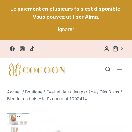
Aller
Le paiement en plusieurs fois est disponible.
au
Vous pouvez utiliser Alma.
contenu
Ignorer
0
Accueil
/
Boutique
/
Eveil et Jeu
/
Jeu par âge
/
Dès 3 ans
/
Blender en bois – Kid’s concept 1000414