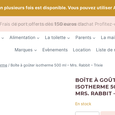
n plusieurs fois est disponible. Vous pouvez utiliser 
ais de port offerts dès
Boutique maternité, bébé, enfant
150 euros
d’achat Profitez-en 
Alimentation
La toilette
Parents
La ma
Marques
Evènements
Location
Liste de
erme
/
Boîte à goûter isotherme 500 ml – Mrs. Rabbit – Trixie
BOÎTE À GOÛ
ISOTHERME 50
MRS. RABBIT –
En stock