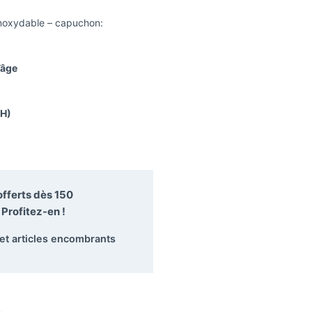
inoxydable – capuchon:
’âge
 H)
 offerts dès
150
Profitez-en !
 et articles encombrants