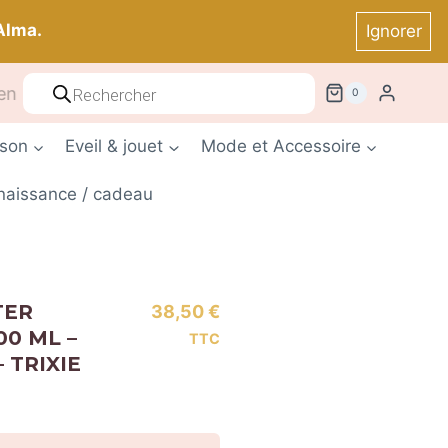
Alma.
Ignorer
Recherche
! *
0
de
produits
ison
Eveil & jouet
Mode et Accessoire
 naissance / cadeau
TER
38,50
€
0 ML –
TTC
 TRIXIE