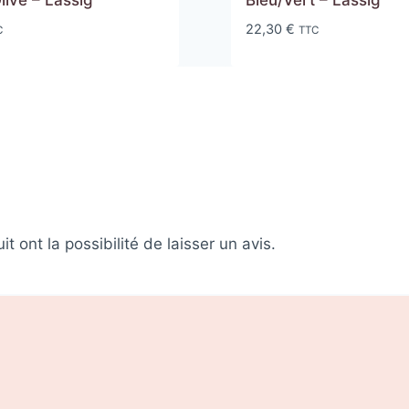
Olive – Lässig
Bleu/Vert – Lässig
22,30
€
C
TTC
 ont la possibilité de laisser un avis.