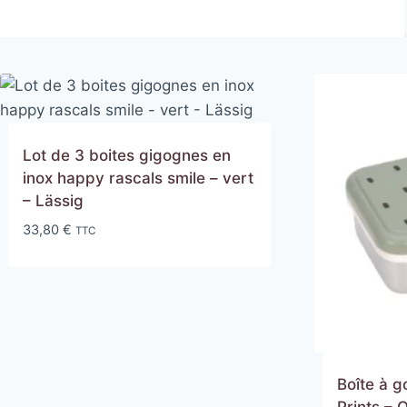
Lot de 3 boites gigognes en
inox happy rascals smile – vert
– Lässig
33,80
€
TTC
Boîte à g