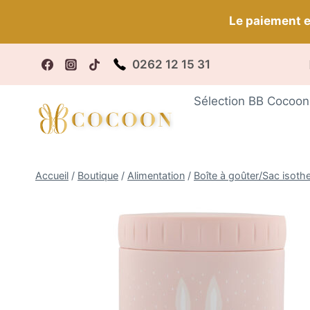
Aller
Le paiement e
au
contenu
0262 12 15 31
Fr
Sélection BB Cocoon
Accueil
/
Boutique
/
Alimentation
/
Boîte à goûter/Sac isoth