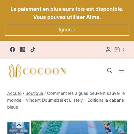
Aller
Le paiement en plusieurs fois est disponible.
au
Vous pouvez utiliser Alma.
contenu
Ignorer
0
Accueil
/
Boutique
/
Comment les algues peuvent sauver le
monde – Vincent Doumeizel et Lilately – Editions la cabane
bleue