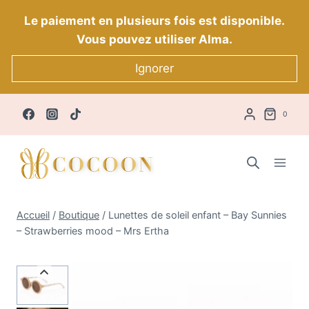
Aller
Le paiement en plusieurs fois est disponible.
au
Vous pouvez utiliser Alma.
contenu
Ignorer
0
Accueil
/
Boutique
/
Lunettes de soleil enfant – Bay Sunnies
– Strawberries mood – Mrs Ertha