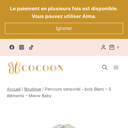
Aller
Le paiement en plusieurs fois est disponible.
au
Vous pouvez utiliser Alma.
contenu
Ignorer
0
Accueil
/
Boutique
/
Parcours sensoriel – bois Blanc – 5
éléments – Meow Baby