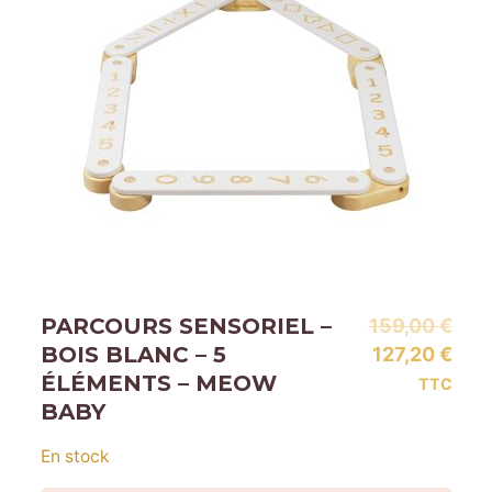
PARCOURS SENSORIEL –
Le
159,00
€
BOIS BLANC – 5
prix
Le
127,20
€
ÉLÉMENTS – MEOW
initi
prix
TTC
BABY
était
actu
159,
est :
En stock
127,