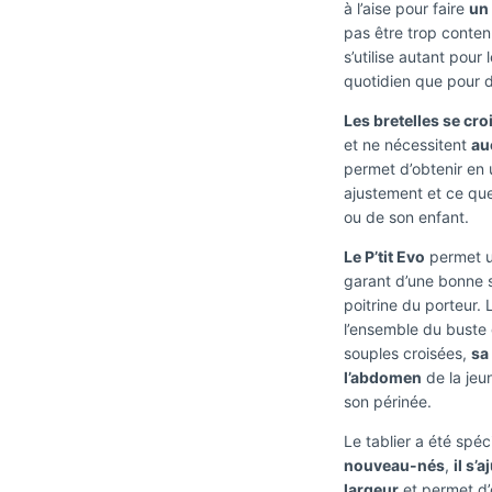
à l’aise pour faire
un
pas être trop conten
s’utilise autant pour
quotidien que pour 
Les bretelles se cr
et ne nécessitent
au
permet d’obtenir en u
ajustement et ce que
ou de son enfant.
Le P’tit Evo
permet un
garant d’une bonne st
poitrine du porteur. 
l’ensemble du buste 
souples croisées,
sa
l’abdomen
de la jeun
son périnée.
Le tablier a été sp
nouveau-nés
,
il s’
largeur
et permet d’