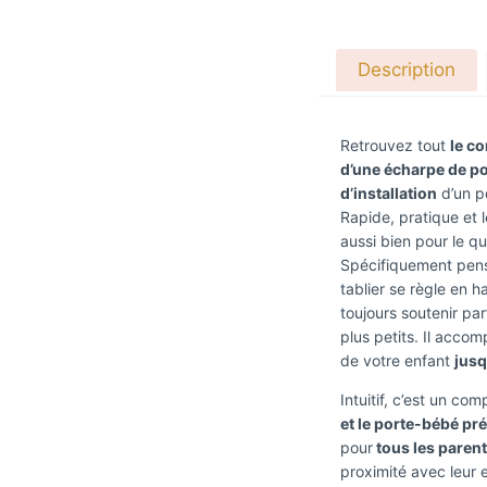
Description
Retrouvez tout
le co
d’une écharpe de p
d’installation
d’un p
Rapide, pratique et l
aussi bien pour le q
Spécifiquement pens
tablier se règle en h
toujours soutenir p
plus petits. Il acco
de votre enfant
jusq
Intuitif, c’est un co
et le porte-bébé pr
pour
tous les paren
proximité avec leur 