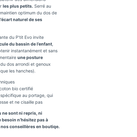
ur
les plus petits.
Serré au
n maintien optimum du dos de
’écart naturel de ses
nte du P’tit Evo invite
cule du bassin de l’enfant
,
btenir instantanément et sans
émentaire
une posture
du dos arrondi et genoux
 que les hanches).
chniques
oton bio certifié
 spécifique au portage, qui
esse et ne cisaille pas
 ne sont ni repris, ni
 besoin n’hésitez pas à
nos conseillères en boutiqe.