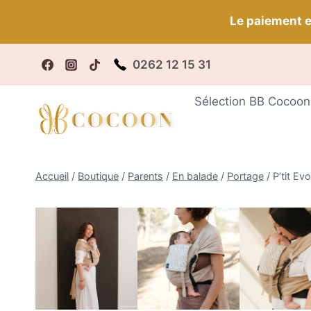
Aller
Le paiement e
au
contenu
0262 12 15 31
Fr
Sélection BB Cocoon
Accueil
/
Boutique
/
Parents
/
En balade
/
Portage
/
P’tit Ev