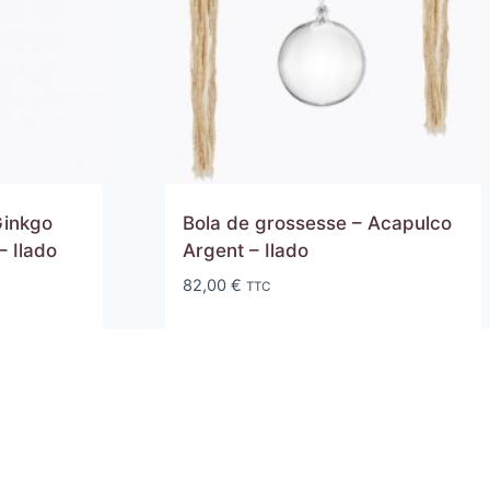
Ginkgo
Bola de grossesse – Acapulco
– Ilado
Argent – Ilado
82,00
€
TTC