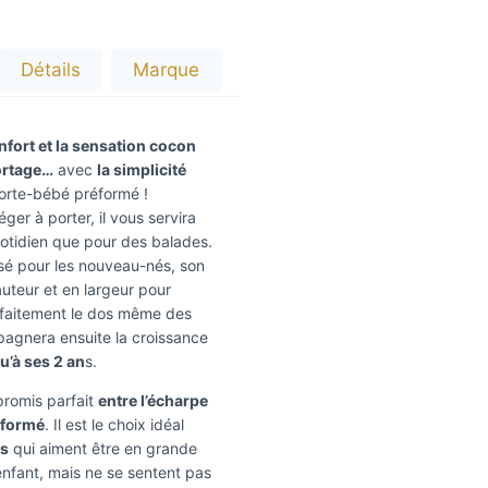
Détails
Marque
nfort et la sensation cocon
ortage…
avec
la simplicité
orte-bébé préformé !
éger à porter, il vous servira
uotidien que pour des balades.
é pour les nouveau-nés, son
auteur et en largeur pour
arfaitement le dos même des
mpagnera ensuite la croissance
u’à ses 2 an
s.
mpromis parfait
entre l’écharpe
éformé
. Il est le choix idéal
ts
qui aiment être en grande
enfant, mais ne se sentent pas