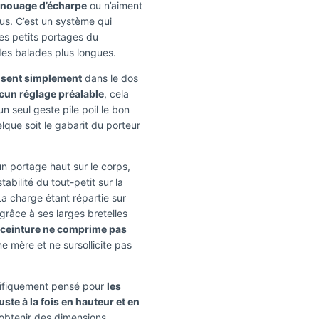
 nouage d’écharpe
ou n’aiment
us. C’est un système qui
 les petits portages du
des balades plus longues.
oisent simplement
dans le dos
cun réglage préalable
, cela
n seul geste pile poil le bon
lque soit le gabarit du porteur
 portage haut sur le corps,
abilité du tout-petit sur la
La charge étant répartie sur
grâce à ses larges bretelles
 ceinture ne comprime pas
e mère et ne sursollicite pas
écifiquement pensé pour
les
ajuste à la fois en hauteur et en
obtenir des dimensions