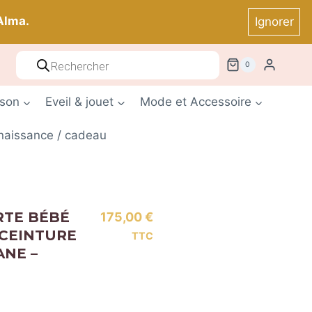
Alma.
Ignorer
Recherche
! *
0
de
produits
ison
Eveil & jouet
Mode et Accessoire
 naissance / cadeau
RTE BÉBÉ
175,00
€
 CEINTURE
TTC
ANE –