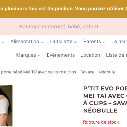
n plusieurs fois est disponible. Vous pouvez utiliser 
ais de port offerts dès
Boutique maternité, bébé, enfant
150 euros
d’achat Profitez-en 
Alimentation
La toilette
Parents
La ma
Marques
Evènements
Location
Liste de
o porte bébé Meï Taï avec ceinture à clips – Savane – Néobulle
P’TIT EVO PO
MEÏ TAÏ AVEC
À CLIPS – SAV
NÉOBULLE
Rupture de stock