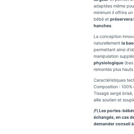
adaptées même po
minimum il offrira u
bébé et
préservera l
hanches
.
La conception innova
naturellement
la bas
permettant ainsi d’o
manipulation suppl
physiologique
(bas 
remontés plus hauts
Caractéristiques te
Composition : 100% c
Tissage sergé brisé,
allie soutien et soupl
/!\ Les portes-bébés
échangés, en cas de
demander conseil à 