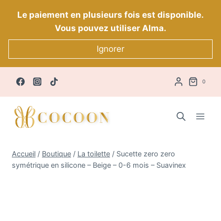
Aller
Le paiement en plusieurs fois est disponible.
au
Vous pouvez utiliser Alma.
contenu
Ignorer
0
Accueil
/
Boutique
/
La toilette
/
Sucette zero zero
symétrique en silicone – Beige – 0-6 mois – Suavinex