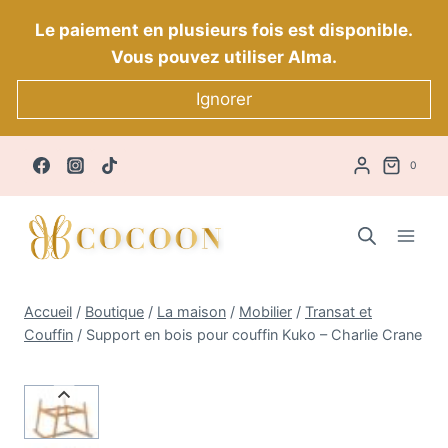
Aller
Le paiement en plusieurs fois est disponible.
au
Vous pouvez utiliser Alma.
contenu
Ignorer
0
Accueil
/
Boutique
/
La maison
/
Mobilier
/
Transat et
Couffin
/
Support en bois pour couffin Kuko – Charlie Crane