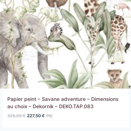
Papier peint – Savane adventure – Dimensions
au choix – Dekornik – DEKO.TAP.083
Le
Le
325,00
€
227,50
€
TTC
prix
prix
initial
actuel