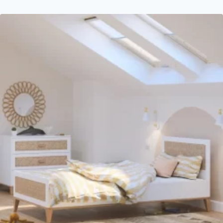
était :
est :
325,00 €.
227,50 €.