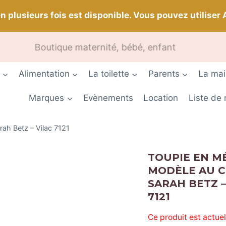
n plusieurs fois est disponible. Vous pouvez utiliser 
rais de port offerts dès
Boutique maternité, bébé, enfant
150 euros
d’achat Profitez-en
Alimentation
La toilette
Parents
La ma
Marques
Evènements
Location
Liste de
rah Betz – Vilac 7121
TOUPIE EN MÉ
MODÈLE AU C
SARAH BETZ –
7121
Ce produit est actue