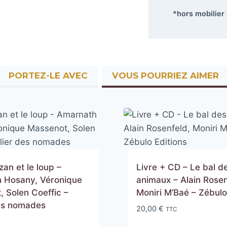
*hors mobilier
PORTEZ-LE AVEC
VOUS POURRIEZ AIMER
zan et le loup –
Livre + CD – Le bal d
 Hosany, Véronique
animaux – Alain Rosen
 Solen Coeffic –
Moniri M’Baé – Zébulo
des nomades
20,00
€
TTC