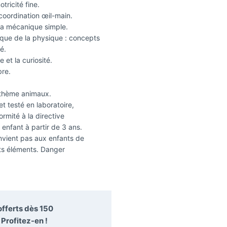
tricité fine.
 coordination œil-main.
la mécanique simple.
ique de la physique : concepts
é.
 et la curiosité.
bre.
 thème animaux.
t testé en laboratoire,
rmité à la directive
nfant à partir de 3 ans.
vient pas aux enfants de
ts éléments. Danger
 offerts dès
150
Profitez-en !