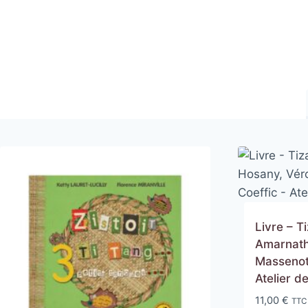
Livre – Ti
Amarnath
Massenot,
Atelier 
11,00
€
TTC