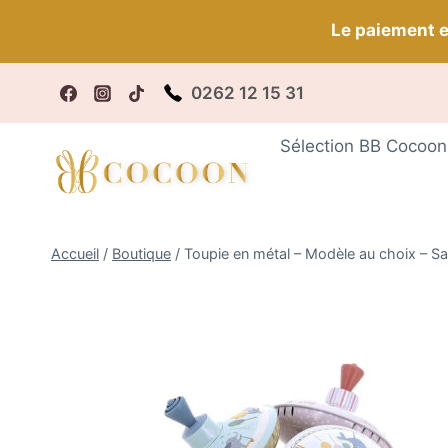
Aller
Le paiement e
au
contenu
0262 12 15 31
F
Sélection BB Cocoon
Accueil
/
Boutique
/
Toupie en métal – Modèle au choix – Sa