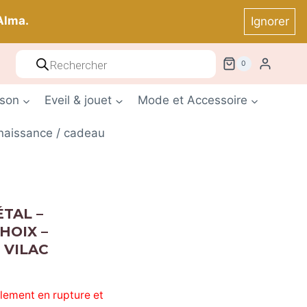
Alma.
Ignorer
Recherche
 ! *
0
de
produits
ison
Eveil & jouet
Mode et Accessoire
 naissance / cadeau
TAL –
HOIX –
 VILAC
llement en rupture et