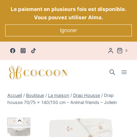
Aller
Le paiement en plusieurs fois est disponible.
au
Vous pouvez utiliser Alma.
contenu
Ignorer
0
Accueil
/
Boutique
/
La maison
/
Drap Housse
/
Drap
housse 70/75 x 140/150 cm – Animal friends – Jollein